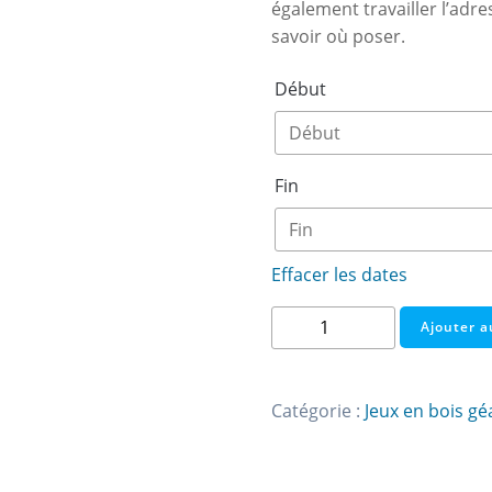
également travailler l’adre
savoir où poser.
Début
Fin
Effacer les dates
quantité
Ajouter a
de
Suspens
géant
Catégorie :
Jeux en bois gé
en
bois